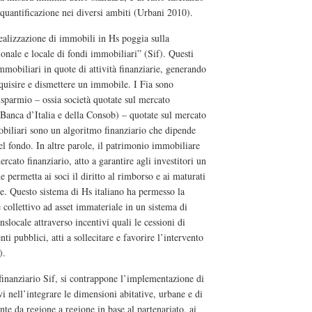
 quantificazione nei diversi ambiti (Urbani 2010).
realizzazione di immobili in Hs poggia sulla
ionale e locale di fondi immobiliari” (Sif). Questi
mobiliari in quote di attività finanziarie, generando
cquisire e dismettere un immobile. I Fia sono
isparmio – ossia società quotate sul mercato
a Banca d’Italia e della Consob) – quotate sul mercato
biliari sono un algoritmo finanziario che dipende
del fondo. In altre parole, il patrimonio immobiliare
rcato finanziario, atto a garantire agli investitori un
 permetta ai soci il diritto al rimborso e ai maturati
te. Questo sistema di Hs italiano ha permesso la
 collettivo ad asset immateriale in un sistema di
nslocale attraverso incentivi quali le cessioni di
nti pubblici, atti a sollecitare e favorire l’intervento
).
finanziario Sif, si contrappone l’implementazione di
i nell’integrare le dimensioni abitative, urbane e di
te da regione a regione in base al partenariato, ai