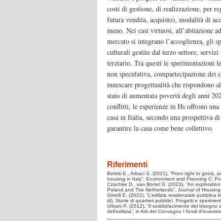
costi di gestione, di realizzazione, per r
futura vendita, acquisto), modalità di acc
meno. Nei casi virtuosi, all’abitazione ad
mercato si integrano l’accoglienza, gli sp
culturali gestite dal terzo settore, servizi
terziario. Tra questi le sperimentazioni l
non speculativa, compartecipazione dei ci
innescare progettualità che rispondono a
stato di aumentata povertà degli anni 20
conflitti, le esperienze in Hs offrono un
casa in Italia, secondo una prospettiva di
garantire la casa come bene collettivo.
Riferimenti
Belotti E., Arbaci S. (2021), “From right to good, a
housing in Italy”, Environment and Planning C: Pol
Czischke D., van Bortel G. (2023), “An exploration
Poland and The Netherlands”, Journal of Housing a
Ginelli E. (2022), “L’edilizia residenziale pubblica in
di), Storie di quartieri pubblici. Progetti e sperime
Urbani P. (2012), “Il soddisfacimento del bisogno a
dell’edilizia”, in Atti del Convegno I fondi d’inve