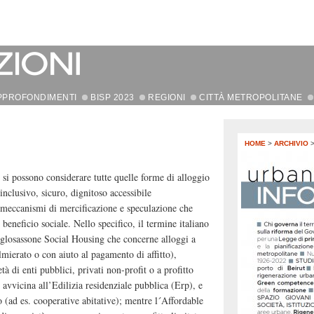
PPROFONDIMENTI
BISP 2023
REGIONI
CITTÀ METROPOLITANE
HOME
>
ARCHIVIO
 si possono considerare tutte quelle forme di alloggio
inclusivo, sicuro, dignitoso accessibile
meccanismi di mercificazione e speculazione che
beneficio sociale. Nello specifico, il termine italiano
nglosassone Social Housing che concerne alloggi a
lmierato o con aiuto al pagamento di affitto),
ietà di enti pubblici, privati non-profit o a profitto
i avvicina all’Edilizia residenziale pubblica (Erp), e
to (ad es. cooperative abitative); mentre l´Affordable