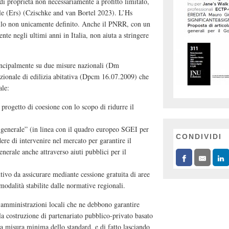
 proprietà non necessariamente a profitto limitato,
iale (Ers) (Czischke and van Bortel 2023). L’Hs
ello non unicamente definito. Anche il PNRR, con un
ente negli ultimi anni in Italia, non aiuta a stringere
incipalmente su due misure nazionali (Dm
zionale di edilizia abitativa (Dpcm 16.07.2009) che
ale:
progetto di coesione con lo scopo di ridurre il
 generale” (in linea con il quadro europeo SGEI per
CONDIVIDI
dere di intervenire nel mercato per garantire il
nerale anche attraverso aiuti pubblici per il
ntivo da assicurare mediante cessione gratuita di aree
 modalità stabilite dalle normative regionali.
 amministrazioni locali che ne debbono garantire
o la costruzione di partenariato pubblico-privato basato
na misura minima dello standard, e di fatto lasciando