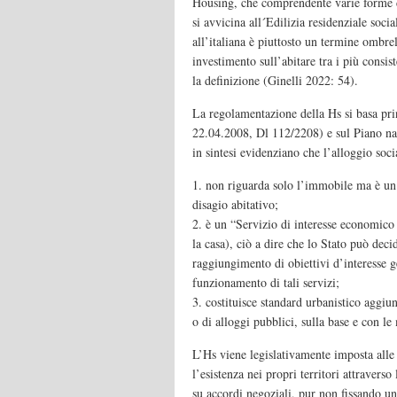
Housing, che comprendente varie forme di
si avvicina all´Edilizia residenziale soc
all’italiana è piuttosto un termine ombr
investimento sull’abitare tra i più consist
la definizione (Ginelli 2022: 54).
La regolamentazione della Hs si basa pr
22.04.2008, Dl 112/2208) e sul Piano na
in sintesi evidenziano che l’alloggio soci
1. non riguarda solo l’immobile ma è un 
disagio abitativo;
2. è un “Servizio di interesse economico
la casa), ciò a dire che lo Stato può deci
raggiungimento di obiettivi d’interesse ge
funzionamento di tali servizi;
3. costituisce standard urbanistico aggiu
o di alloggi pubblici, sulla base e con le
L’Hs viene legislativamente imposta alle
l’esistenza nei propri territori attravers
su accordi negoziali, pur non fissando u