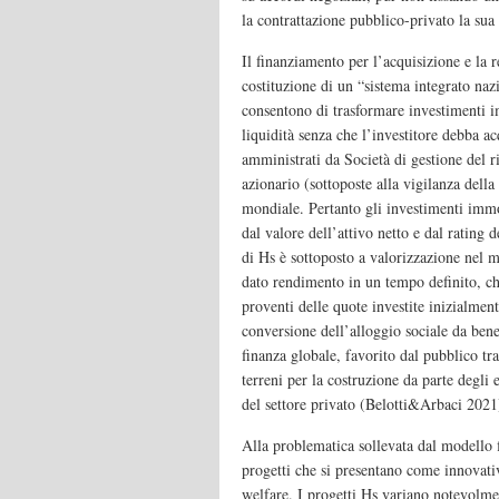
la contrattazione pubblico-privato la sua
Il finanziamento per l’acquisizione e la 
costituzione di un “sistema integrato naz
consentono di trasformare investimenti im
liquidità senza che l’investitore debba a
amministrati da Società di gestione del r
azionario (sottoposte alla vigilanza dell
mondiale. Pertanto gli investimenti immo
dal valore dell’attivo netto e dal rating 
di Hs è sottoposto a valorizzazione nel me
dato rendimento in un tempo definito, che
proventi delle quote investite inizialmen
conversione dell’alloggio sociale da bene
finanza globale, favorito dal pubblico tra
terreni per la costruzione da parte degli e
del settore privato (Belotti&Arbaci 2021
Alla problematica sollevata dal modello 
progetti che si presentano come innovativ
welfare. I progetti Hs variano notevolmen