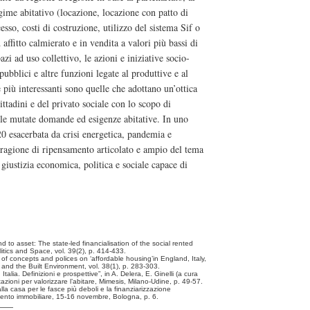
egime abitativo (locazione, locazione con patto di
esso, costi di costruzione, utilizzo del sistema Sif o
 affitto calmierato e in vendita a valori più bassi di
azi ad uso collettivo, le azioni e iniziative socio-
 pubblici e altre funzioni legate al produttive e al
e più interessanti sono quelle che adottano un’ottica
ttadini e del privato sociale con lo scopo di
lle mutate domande ed esigenze abitative. In uno
20 esacerbata da crisi energetica, pandemia e
a ragione di ripensamento articolato e ampio del tema
 giustizia economica, politica e sociale capace di
nd to asset: The state-led financialisation of the social rented
itics and Space, vol. 39(2), p. 414-433.
 of concepts and polices on ‘affordable housing’in England, Italy,
nd the Built Environment, vol. 38(1), p. 283-303.
 Italia. Definizioni e prospettive”, in A. Delera, E. Ginelli (a cura
ntazioni per valorizzare l’abitare, Mimesis, Milano-Udine, p. 49-57.
lla casa per le fasce più deboli e la finanziarizzazione
stimento immobiliare, 15-16 novembre, Bologna, p. 6.