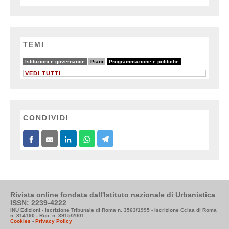
TEMI
49/64
28/64
64/64
Istituzioni e governance
Piani
Programmazione e politiche
VEDI TUTTI
CONDIVIDI
Rivista online fondata dall'Istituto nazionale di Urbanistica
ISSN: 2239-4222
INU Edizioni - Iscrizione Tribunale di Roma n. 3563/1995 - Iscrizione Cciaa di Roma
n. 814190 - Roc. n. 3915/2001
Cookies
-
Privacy Policy