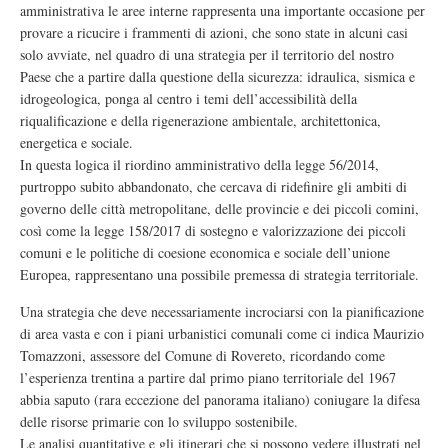
amministrativa le aree interne rappresenta una importante occasione per
provare a ricucire i frammenti di azioni, che sono state in alcuni casi
solo avviate, nel quadro di una strategia per il territorio del nostro
Paese che a partire dalla questione della sicurezza: idraulica, sismica e
idrogeologica, ponga al centro i temi dell’accessibilità della
riqualificazione e della rigenerazione ambientale, architettonica,
energetica e sociale.
In questa logica il riordino amministrativo della legge 56/2014,
purtroppo subito abbandonato, che cercava di ridefinire gli ambiti di
governo delle città metropolitane, delle provincie e dei piccoli comini,
così come la legge 158/2017 di sostegno e valorizzazione dei piccoli
comuni e le politiche di coesione economica e sociale dell’unione
Europea, rappresentano una possibile premessa di strategia territoriale.
Una strategia che deve necessariamente incrociarsi con la pianificazione
di area vasta e con i piani urbanistici comunali come ci indica Maurizio
Tomazzoni, assessore del Comune di Rovereto, ricordando come
l’esperienza trentina a partire dal primo piano territoriale del 1967
abbia saputo (rara eccezione del panorama italiano) coniugare la difesa
delle risorse primarie con lo sviluppo sostenibile.
Le analisi quantitative e gli itinerari che si possono vedere illustrati nel