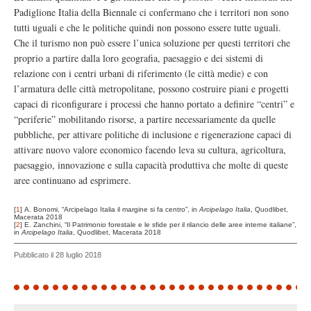
Padiglione Italia della Biennale ci confermano che i territori non sono
tutti uguali e che le politiche quindi non possono essere tutte uguali.
Che il turismo non può essere l’unica soluzione per questi territori che
proprio a partire dalla loro geografia, paesaggio e dei sistemi di
relazione con i centri urbani di riferimento (le città medie) e con
l’armatura delle città metropolitane, possono costruire piani e progetti
capaci di riconfigurare i processi che hanno portato a definire “centri” e
“periferie” mobilitando risorse, a partire necessariamente da quelle
pubbliche, per attivare politiche di inclusione e rigenerazione capaci di
attivare nuovo valore economico facendo leva su cultura, agricoltura,
paesaggio, innovazione e sulla capacità produttiva che molte di queste
aree continuano ad esprimere.
[
1
]
A. Bonomi, “Arcipelago Italia il margine si fa centro”, in
Arcipelago Italia
, Quodlibet,
Macerata 2018
[
2
]
E. Zanchini, “Il Patrimonio forestale e le sfide per il rilancio delle aree interne italiane”,
in
Arcipelago Italia
, Quodlibet, Macerata 2018
Pubblicato il 28 luglio 2018