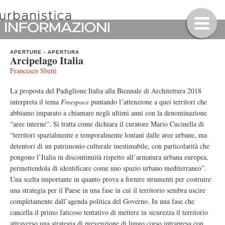
APERTURE
-
APERTURA
Arcipelago Italia
Francesco Sbetti
La proposta del Padiglione Italia alla Biennale di Architettura 2018
interpreta il tema
Freespace
puntando l’attenzione a quei territori che
abbiamo imparato a chiamare negli ultimi anni con la denominazione
“aree interne”. Si tratta come dichiara il curatore Mario Cucinella di
“territori spazialmente e temporalmente lontani dalle aree urbane, ma
detentori di un patrimonio culturale inestimabile, con particolarità che
pongono l’Italia in discontinuità rispetto all’armatura urbana europea,
permettendola di identificare come uno spazio urbano mediterraneo”.
Una scelta importante in quanto prova a fornire strumenti per costruire
una strategia per il Paese in una fase in cui il territorio sembra uscire
completamente dall’agenda politica del Governo. In una fase che
cancella il primo faticoso tentativo di mettere in sicurezza il territorio
attraverso una strategia di prevenzione di lungo corso intrapresa con