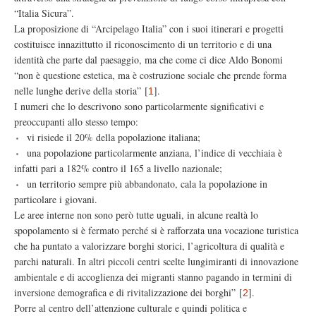
“Italia Sicura”.
La proposizione di “Arcipelago Italia” con i suoi itinerari e progetti
costituisce innazittutto il riconoscimento di un territorio e di una
identità che parte dal paesaggio, ma che come ci dice Aldo Bonomi
“non è questione estetica, ma è costruzione sociale che prende forma
nelle lunghe derive della storia”
[
]
.
1
I numeri che lo descrivono sono particolarmente significativi e
preoccupanti allo stesso tempo:
vi risiede il 20% della popolazione italiana;
una popolazione particolarmente anziana, l’indice di vecchiaia è
infatti pari a 182% contro il 165 a livello nazionale;
un territorio sempre più abbandonato, cala la popolazione in
particolare i giovani.
Le aree interne non sono però tutte uguali, in alcune realtà lo
spopolamento si è fermato perché si è rafforzata una vocazione turistica
che ha puntato a valorizzare borghi storici, l’agricoltura di qualità e
parchi naturali. In altri piccoli centri scelte lungimiranti di innovazione
ambientale e di accoglienza dei migranti stanno pagando in termini di
inversione demografica e di rivitalizzazione dei borghi”
[
]
.
2
Porre al centro dell’attenzione culturale e quindi politica e