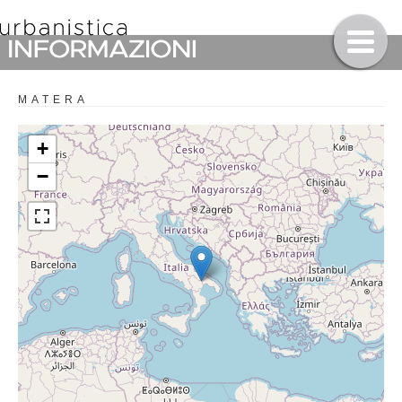
MATERA
+
−