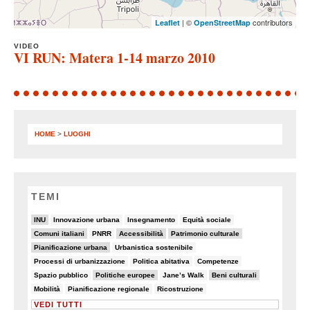
| ©
contributors
Leaflet
OpenStreetMap
VIDEO
VI RUN: Matera 1-14 marzo 2010
HOME
>
LUOGHI
TEMI
22/90
5/90
5/90
8/90
INU
Innovazione urbana
Insegnamento
Equità sociale
18/90
8/90
23/90
9/90
Comuni italiani
PNRR
Accessibilità
Patrimonio culturale
22/90
6/90
Pianificazione urbana
Urbanistica sostenibile
8/90
8/90
6/90
Processi di urbanizzazione
Politica abitativa
Competenze
8/90
11/90
8/90
11/90
Spazio pubblico
Politiche europee
Jane’s Walk
Beni culturali
5/90
5/90
7/90
Mobilità
Pianificazione regionale
Ricostruzione
VEDI TUTTI