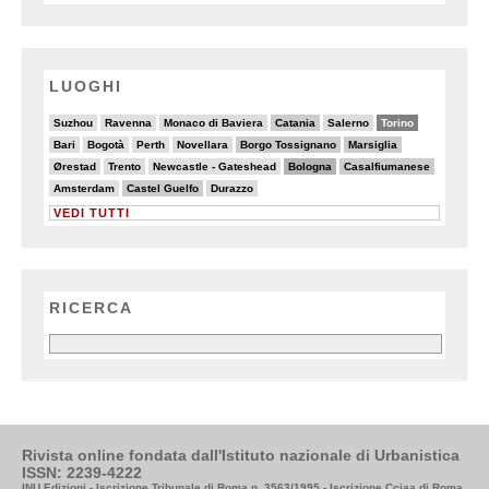
LUOGHI
2/20
3/20
4/20
6/20
4/20
13/20
Suzhou
Ravenna
Monaco di Baviera
Catania
Salerno
Torino
5/20
2/20
3/20
4/20
6/20
6/20
Bari
Bogotà
Perth
Novellara
Borgo Tossignano
Marsiglia
4/20
5/20
3/20
8/20
6/20
Ørestad
Trento
Newcastle - Gateshead
Bologna
Casalfiumanese
3/20
6/20
5/20
Amsterdam
Castel Guelfo
Durazzo
VEDI TUTTI
RICERCA
Rivista online fondata dall'Istituto nazionale di Urbanistica
ISSN: 2239-4222
INU Edizioni - Iscrizione Tribunale di Roma n. 3563/1995 - Iscrizione Cciaa di Roma